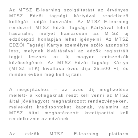
Az MTSZ E-learning szolgáltatást az érvényes
MTSZ Edzői tagsági kártyával rendelkező
kollégák tudják használni. Az MTSZ E-learning
rendszert MTSZ Edzői Tagsági Kártyával lehet
használni, melyet hamarosan az MTSZ új
edzőképző honlapján lehet igényelni. Az MTSZ
EDZŐI Tagsági Kártya személyre szóló azonosító
lesz, melynek kiváltásával az edzők regisztrált
tagjai lesznek az új magyar teniszedzők
közösségének. Az MTSZ Edzői Tagsági Kártya
(MTSZ ETK) kiváltása éves díja 25.500 Ft, és
minden évben meg kell újítani.
A megújításhoz – az éves díj megfizetése
mellett- a kollégáknak részt kell venni az MTSZ
által jóváhagyott meghatározott rendezvényeken,
melyekért kreditpontokat kapnak, valamint az
MTSZ által meghatározott kreditponttal kell
rendelkeznie az edzőnek.
Az edzők MTSZ E-learning platform