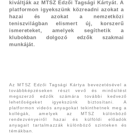
kiváltják az MTSZ Edzői Tagsági Kártyát. A
platformon igyekszünk közreadni azokat a
hazai és azokat a nemzetközi
teniszvilágban elismert új, korszerű
ismereteket, amelyek segíthetik a
klubokban dolgozó edzők szakmai
munkáját.
Az MTSZ Edzői Tagsági Kártya bevezetésével a
továbbképzéseken részt vevő és minősítést
megszerző edzők számára további kedvező
lehetőségeket igyekszünk biztosítani. A
platformon videós anyagokat tekinthetnek meg a
kollégák, amelyek az MTSZ különböző
rendezvényeiről hazai és külföldi előadók
anyagait tartalmazzák különböző szinteken és
témákban.